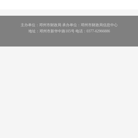
主办单位：邓州市财政局 承办单位：邓州市财政局信息中心
地址：邓州市新华中路105号 电话：0377-62966886