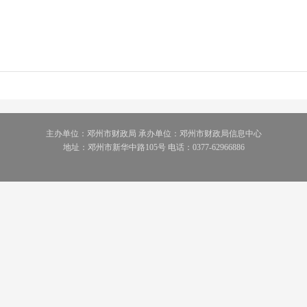
主办单位：邓州市财政局 承办单位：邓州市财政局信息中心
地址：邓州市新华中路105号 电话：0377-62966886